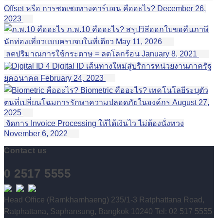
Offset หรือ การชดเชยทางคาร์บอน คืออะไร?
December 26,
2023
ภ.พ.10 คืออะไร? สรุปวิธีออกใบขอคืนภาษี
นักท่องเที่ยวแบบครบจบในที่เดียว
May 11, 2026
ลดปริมาณการใช้กระดาษ = ลดโลกร้อน
January 8, 2021
4 Digital ID เส้นทางใหม่สู่บริการหน่วยงานภาครัฐ
ยุคอนาคต
February 24, 2023
Biometric คืออะไร? เทคโนโลยีระบุตัว
ตนที่เปลี่ยนโฉมการรักษาความปลอดภัยในองค์กร
August 27,
2025
จัดการ Invoice Processing ให้ได้เงินไว ไม่ต้องนั่งทวง
November 6, 2022
Contact us
0 2517 5555
Head Office (Ramkhamhaeng) 235/1-3 Ratphattana Road,
Ratphattana, Saphansung, Bangkok 10240 Tel: 02 517 5555