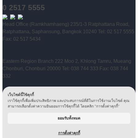
0 2517 5555
Head Office (Ramkhamhaeng) 235/1-3 Ratphattana Road,
Ratphattana, Saphansung, Bangkok 10240 Tel: 02 517 5555
Fax: 02 517 5434
Eastern Region Branch 222 Moo 2, Khlong Tamru, Mueang
Chonburi, Chonburi 20000 Tel: 038 744 333 Fax: 038 744
332
เว็บไซต์นี้ใช้คุกกี้
Technical Service Center 40 Udomsuk Road, Nong Bon,
เราใช้คุกกี้เพื่อเพิ่มประสิทธิภาพ และประสบการณ์ที่ดีในการใช้งานเว็บไซต์ คุณ
Prawet, Bangkok 10250 Tel: 0 2399 5500 / 0 2746 6946-49
สามารถเลือกตั้งค่าความยินยอมการใช้คุกกี้ได้ โดยคลิก "การตั้งค่าคุกกี้"
Fax: 02 746 6950
ยอมรับทั้งหมด
Copyright © 2024, Ditto (Thailand) PCL. All Rights
Reserved.
Privacy Policy
|
Corporate Governance
|
Human Rights
การตั้งค่าคุกกี้
Policy
|