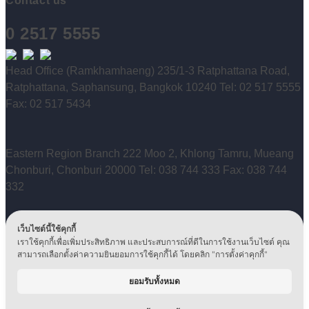
Contact us
0 2517 5555
Head Office (Ramkhamhaeng) 235/1-3 Ratphattana Road,
Ratphattana, Saphansung, Bangkok 10240 Tel: 02 517 5555
Fax: 02 517 5434
Eastern Region Branch 222 Moo 2, Khlong Tamru, Mueang
Chonburi, Chonburi 20000 Tel: 038 744 333 Fax: 038 744
332
เว็บไซต์นี้ใช้คุกกี้
Technical Service Center 40 Udomsuk Road, Nong Bon,
เราใช้คุกกี้เพื่อเพิ่มประสิทธิภาพ และประสบการณ์ที่ดีในการใช้งานเว็บไซต์ คุณ
Prawet, Bangkok 10250 Tel: 0 2399 5500 / 0 2746 6946-49
สามารถเลือกตั้งค่าความยินยอมการใช้คุกกี้ได้ โดยคลิก "การตั้งค่าคุกกี้"
Fax: 02 746 6950
ยอมรับทั้งหมด
Copyright © 2024, Ditto (Thailand) PCL. All Rights
Reserved.
Privacy Policy
|
Corporate Governance
|
Human Rights