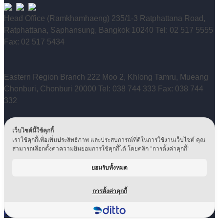
Head Office (Ramkhamhaeng) 235/1-3 Ratphattana Road,
Ratphattana, Saphansung, Bangkok 10240 Tel: 02 517 5555
Fax: 02 517 5434
Eastern Region Branch 222 Moo 2, Khlong Tamru, Mueang
Chonburi, Chonburi 20000 Tel: 038 744 333 Fax: 038 744
332
เว็บไซต์นี้ใช้คุกกี้
Technical Service Center 40 Udomsuk Road, Nong Bon,
เราใช้คุกกี้เพื่อเพิ่มประสิทธิภาพ และประสบการณ์ที่ดีในการใช้งานเว็บไซต์ คุณ
Prawet, Bangkok 10250 Tel: 0 2399 5500 / 0 2746 6946-49
สามารถเลือกตั้งค่าความยินยอมการใช้คุกกี้ได้ โดยคลิก "การตั้งค่าคุกกี้"
Fax: 02 746 6950
ยอมรับทั้งหมด
Copyright © 2024, Ditto (Thailand) PCL. All Rights
Reserved.
Privacy Policy
|
Corporate Governance
|
Human Rights
การตั้งค่าคุกกี้
Policy
|
Environmental Policy
|
Privacy Notice
|
Data Retention
PolicyIT
|
CCTV Privacy