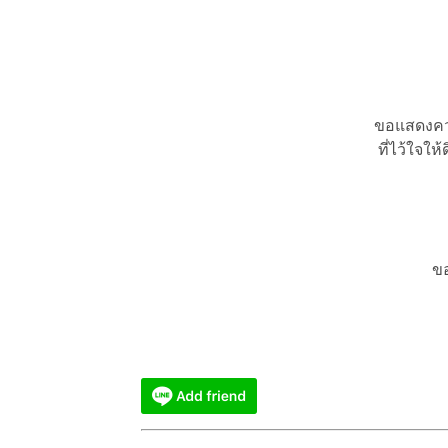
ขอแสดงคว
ที่ไว้ใจใ
ขอ