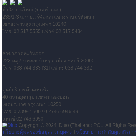
สำนักงานใหญ่ (รามคำแหง)
235/1-3 ถ.ราษฎร์พัฒนา แขวงราษฎร์พัฒนา
เขตสะพานสูง กรุงเทพฯ 10240
โทร. 02 517 5555 แฟกซ์ 02 517 5434
สาขาภาคตะวันออก
222 หมู่2 ต.คลองตำหรุ อ.เมือง ชลบุรี 20000
โทร. 038 744 333 [31] แฟกซ์ 038 744 332
ศูนย์บริการด้านเทคนิค
40 ถนนอุดมสุข แขวงหนองบอน
เขตประเวศ กรุงเทพฯ 10250
โทร. 0 2399 5500 / 0 2746 6946-49
แฟกซ์ 02 746 6950
Copyright © 2024, Ditto (Thailand) PCL. All Rights Re
นโยบายคุ้มครองข้อมูลส่วนบุคคล
|
นโยบายการกำกับดูแลกิจกา