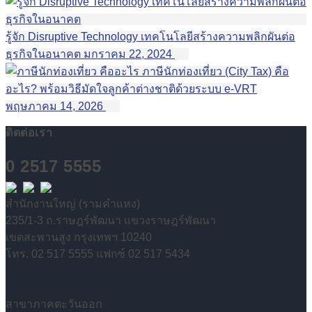
รู้จัก Disruptive Technology เทคโนโลยีสร้างความพลิกผันต่อ
ธุรกิจในอนาคต
มกราคม 22, 2024
ภาษีนักท่องเที่ยว (City Tax) คือ
อะไร? พร้อมวิธีมัดใจลูกค้าต่างชาติด้วยระบบ e-VRT
พฤษภาคม 14, 2026
ติดต่อเรา
0 2517 5555
สำนักงานใหญ่ (รามคำแหง)
235/1-3 ถ.ราษฎร์พัฒนา แขวงราษฎร์พัฒนา
เขตสะพานสูง กรุงเทพฯ 10240
โทร. 02 517 5555 แฟกซ์ 02 517 5434
สาขาภาคตะวันออก