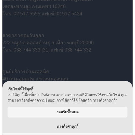
เขตสะพานสูง กรุงเทพฯ 10240
โทร. 02 517 5555 แฟกซ์ 02 517 5434
สาขาภาคตะวันออก
222 หมู่2 ต.คลองตำหรุ อ.เมือง ชลบุรี 20000
โทร. 038 744 333 [31] แฟกซ์ 038 744 332
ศูนย์บริการด้านเทคนิค
40 ถนนอุดมสุข แขวงหนองบอน
เขตประเวศ กรุงเทพฯ 10250
เว็บไซต์นี้ใช้คุกกี้
โทร. 0 2399 5500 / 0 2746 6946-49
เราใช้คุกกี้เพื่อเพิ่มประสิทธิภาพ และประสบการณ์ที่ดีในการใช้งานเว็บไซต์ คุณ
แฟกซ์ 02 746 6950
สามารถเลือกตั้งค่าความยินยอมการใช้คุกกี้ได้ โดยคลิก "การตั้งค่าคุกกี้"
Copyright © 2024, Ditto (Thailand) PCL. All Rights
Reserved.
ยอมรับทั้งหมด
นโยบายคุ้มครองข้อมูลส่วนบุคคล
|
นโยบายการกำกับดูแล
กิจการ
|
นโยบายสิทธิมนุษยชน
|
การตั้งค่าคุกกี้
นโยบายสิ่งแวดล้อม
|
Privacy Notice
|
Data Retention