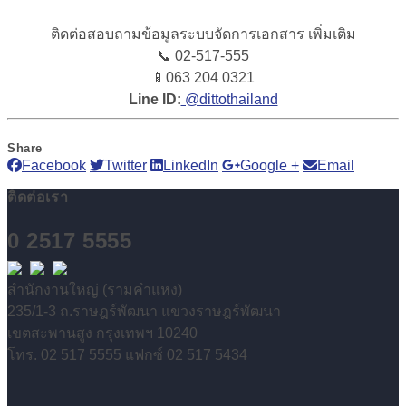
ติดต่อสอบถามข้อมูลระบบจัดการเอกสาร เพิ่มเติม
📞 02-517-555
📱
063 204 0321
Line ID:
@dittothailand
Share
Facebook
Twitter
LinkedIn
Google +
Email
ติดต่อเรา
0 2517 5555
สำนักงานใหญ่ (รามคำแหง)
235/1-3 ถ.ราษฎร์พัฒนา แขวงราษฎร์พัฒนา
เขตสะพานสูง กรุงเทพฯ 10240
โทร. 02 517 5555 แฟกซ์ 02 517 5434