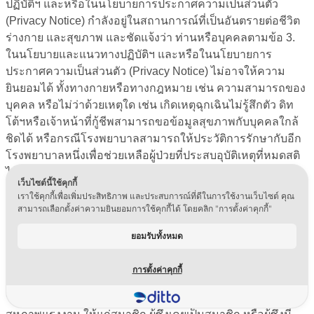
ปฏิบัติฯ และหรือในนโยบายการประกาศความเป็นส่วนตัว
(Privacy Notice) กำลังอยู่ในสถานการณ์ที่เป็นอันตรายต่อชีวิต
ร่างกาย และสุขภาพ และชัดแจ้งว่า ท่านหรือบุคคลตามข้อ 3.
ในนโยบายและแนวทางปฏิบัติฯ และหรือในนโยบายการ
ประกาศความเป็นส่วนตัว (Privacy Notice) ไม่อาจให้ความ
ยินยอมได้ ทั้งทางกายหรือทางกฎหมาย เช่น ความสามารถของ
บุคคล หรือไม่ว่าด้วยเหตุใด เช่น เกิดเหตุฉุกเฉินไม่รู้สึกตัว ดิท
โต้ฯหรือเจ้าหน้าที่กู้ชีพสามารถขอข้อมูลสุขภาพกับบุคคลใกล้
ชิดได้ หรือกรณีโรงพยาบาลสามารถให้ประวัติการรักษากับอีก
โรงพยาบาลหนึ่งเพื่อช่วยเหลือผู้ป่วยที่ประสบอุบัติเหตุที่หมดสติ
ได้ เป็นต้น
เว็บไซต์นี้ใช้คุกกี้
เราใช้คุกกี้เพื่อเพิ่มประสิทธิภาพ และประสบการณ์ที่ดีในการใช้งานเว็บไซต์ คุณ
C
) ฐานการดำเนินกิจกรรมโดยชอบด้วยกฎหมาย ที่มีการ
สามารถเลือกตั้งค่าความยินยอมการใช้คุกกี้ได้ โดยคลิก "การตั้งค่าคุกกี้"
คุ้มครองที่เหมาะสมของมูลนิธิ สมาคม หรือองค์กรที่ไม่
แสวงหากำไร (
Social protection and non-profit
)
ยอมรับทั้งหมด
เป็นการดำเนินกิจกรรมโดยชอบด้วยกฎหมายที่มีการคุ้มครองที่
การตั้งค่าคุกกี้
เหมาะสมของมูลนิธิ สมาคม หรือองค์กรที่ไม่แสวงหากำไร ที่มี
วัตถุประสงค์เกี่ยวกับการเมือง ศาสนา ปรัชญา หรือ