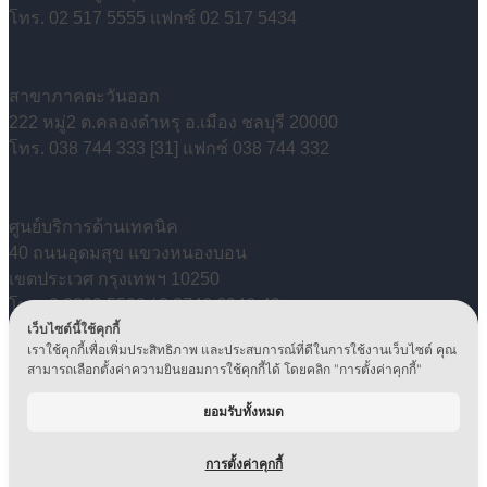
โทร. 02 517 5555 แฟกซ์ 02 517 5434
สาขาภาคตะวันออก
222 หมู่2 ต.คลองตำหรุ อ.เมือง ชลบุรี 20000
โทร. 038 744 333 [31] แฟกซ์ 038 744 332
ศูนย์บริการด้านเทคนิค
40 ถนนอุดมสุข แขวงหนองบอน
เขตประเวศ กรุงเทพฯ 10250
โทร. 0 2399 5500 / 0 2746 6946-49
เว็บไซต์นี้ใช้คุกกี้
แฟกซ์ 02 746 6950
เราใช้คุกกี้เพื่อเพิ่มประสิทธิภาพ และประสบการณ์ที่ดีในการใช้งานเว็บไซต์ คุณ
Copyright © 2024, Ditto (Thailand) PCL. All Rights
สามารถเลือกตั้งค่าความยินยอมการใช้คุกกี้ได้ โดยคลิก "การตั้งค่าคุกกี้"
Reserved.
นโยบายคุ้มครองข้อมูลส่วนบุคคล
|
นโยบายการกำกับดูแล
ยอมรับทั้งหมด
กิจการ
|
นโยบายสิทธิมนุษยชน
|
นโยบายสิ่งแวดล้อม
|
Privacy Notice
|
Data Retention
การตั้งค่าคุกกี้
PolicyIT
|
CCTV Privacy