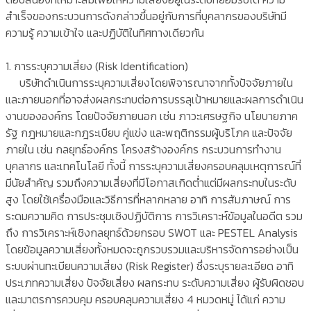
สำเร็จของกระบวนการดังกล่าวขึ้นอยู่กับการที่บุคลากรของบริษัทมี
ความรู้ ความเข้าใจ และปฏิบัติในทิศทางเดียวกัน
1. การระบุความเสี่ยง (Risk Identification)
บริษัทดำเนินการระบุความเสี่ยงโดยพิจารณาจากทั้งปัจจัยภายใน
และภายนอกที่อาจส่งผลกระทบต่อการบรรลุเป้าหมายและผลการดำเนิน
งานขององค์กร โดยปัจจัยภายนอก เช่น ภาวะเศรษฐกิจ นโยบายภาค
รัฐ กฎหมายและกฎระเบียบ คู่แข่ง และพฤติกรรมผู้บริโภค และปัจจัย
ภายใน เช่น กลยุทธ์องค์กร โครงสร้างองค์กร กระบวนการทำงาน
บุคลากร และเทคโนโลยี ทั้งนี้ การระบุความเสี่ยงครอบคลุมเหตุการณ์ที่
มีนัยสำคัญ รวมถึงความเสี่ยงที่มีโอกาสเกิดต่ำแต่มีผลกระทบในระดับ
สูง โดยใช้เครื่องมือและวิธีการที่หลากหลาย อาทิ การสัมภาษณ์ การ
ระดมความคิด การประชุมเชิงปฏิบัติการ การวิเคราะห์ข้อมูลในอดีต รวม
ถึง การวิเคราะห์เชิงกลยุทธ์ด้วยกรอบ SWOT และ PESTEL Analysis
โดยข้อมูลความเสี่ยงทั้งหมดจะถูกรวบรวมและบริหารจัดการอย่างเป็น
ระบบผ่านทะเบียนความเสี่ยง (Risk Register) ซึ่งระบุรายละเอียด อาทิ
ประเภทความเสี่ยง ปัจจัยเสี่ยง ผลกระทบ ระดับความเสี่ยง ผู้รับผิดชอบ
และมาตรการควบคุม ครอบคลุมความเสี่ยง 4 หมวดหมู่ ได้แก่ ความ