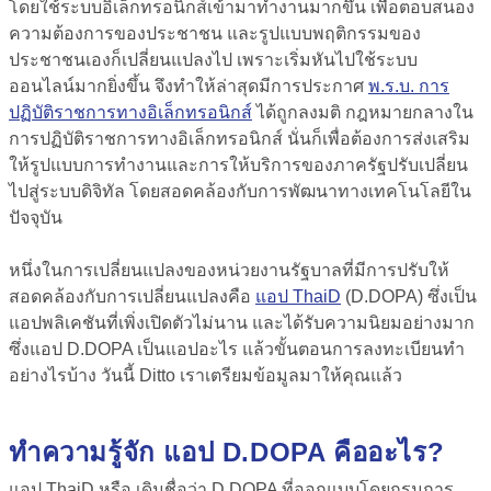
โดยใช้ระบบอิเล็กทรอนิกส์เข้ามาทำงานมากขึ้น เพื่อตอบสนอง
ความต้องการของประชาชน และรูปแบบพฤติกรรมของ
ประชาชนเองก็เปลี่ยนแปลงไป เพราะเริ่มหันไปใช้ระบบ
ออนไลน์มากยิ่งขึ้น จึงทำให้ล่าสุดมีการประกาศ
พ.ร.บ. การ
ปฏิบัติราชการทางอิเล็กทรอนิกส์
ได้ถูกลงมติ กฎหมายกลางใน
การปฏิบัติราชการทางอิเล็กทรอนิกส์ นั่นก็เพื่อต้องการ
ส่งเสริม
ให้รูปแบบการทำงานและการให้บริการของภาครัฐปรับเปลี่ยน
ไปสู่ระบบดิจิทัล
โดยสอดคล้องกับการพัฒนาทางเทคโนโลยีใน
ปัจจุบัน
หนึ่งในการเปลี่ยนแปลงของหน่วยงานรัฐบาลที่มีการปรับให้
สอดคล้องกับการเปลี่ยนแปลงคือ
แอป ThaiD
(D.DOPA) ซึ่งเป็น
แอปพลิเคชันที่เพิ่งเปิดตัวไม่นาน และได้รับความนิยมอย่างมาก
ซึ่งแอป D.DOPA เป็นแอปอะไร แล้วขั้นตอนการลงทะเบียนทำ
อย่างไรบ้าง วันนี้ Ditto เราเตรียมข้อมูลมาให้คุณแล้ว
ทำความรู้จัก แอป D.DOPA คืออะไร?
แอป ThaiD หรือ เดิมชื่อว่า D.DOPA ที่ออกแบบโดยกรมการ