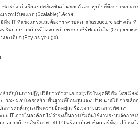
นาซอฟต์แวร์หรือแอปพลิเคชันเป็นของตัวเอง ธุรกิจที่ต้องการเ
ามารถปรับขนาด (Scalable) ได้ง่าย
ีม IT ที่แข็งแกร่งและต้องการควบคุม Infrastructure อย่างเต็มที่
รัพยากร องค์กรที่ต้องการย้ายระบบเซิร์ฟเวอร์เดิม (On-premise) ข
ย่างละเอียด (Pay-as-you-go)
าทสำคัญในการปฏิรูปวิธีการทำงานของธุรกิจในยุคดิจิทัล โดย Sa
aaS มอบโครงสร้างพื้นฐานที่ยืดหยุ่นและปรับขนาดได้ การเลือกว
็นการลดต้นทุน เพิ่มความยืดหยุ่นหรือเร่งกระบวนการพัฒนา
บ IT ภายในองค์กร ไม่ว่าจะเป็นการเริ่มต้นใช้งานระบบจัดกา
ion อย่างมีประสิทธิภาพ DITTO พร้อมเป็นพาร์ตเนอร์ที่คุณไว้วางใจ ด้
ี