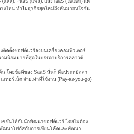
S (แสส), PaaS (แพส), และ IaaS (ไอแอส) แต่
นตรงไหน ทำไมธุรกิจยุคใหม่ถึงหันมาสนใจกัน
องติดตั้งซอฟต์แวร์ลงบนเครื่องคอมพิวเตอร์
ับความนิยมมากที่สุดในบรรดาบริการคลาวด์
้น โดยข้อดีของ SaaS นั่นก็ คือประหยัดค่า
นเทอร์เน็ต จ่ายเท่าที่ใช้งาน (Pay-as-you-go)
คชันให้กับนักพัฒนาซอฟต์แวร์ โดยไม่ต้อง
้นักพัฒนาโฟกัสกับการเขียนโค้ดและพัฒนา