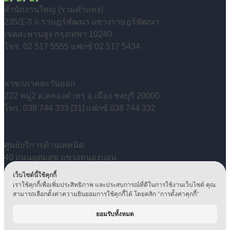
สำนักงานใหญ่ (รามคำแหง)
235/1-3 ถ.ราษฎร์พัฒนา แขวงราษฎร์พัฒนา
เขตสะพานสูง กรุงเทพฯ 10240
โทร. 02 517 5555 แฟกซ์ 02 517 5434
สาขาภาคตะวันออก
222 หมู่2 ต.คลองตำหรุ อ.เมือง ชลบุรี 20000
โทร. 038 744 333 [31] แฟกซ์ 038 744 332
ศูนย์บริการด้านเทคนิค
40 ถนนอุดมสุข แขวงหนองบอน
เขตประเวศ กรุงเทพฯ 10250
เว็บไซต์นี้ใช้คุกกี้
โทร. 0 2399 5500 / 0 2746 6946-49
เราใช้คุกกี้เพื่อเพิ่มประสิทธิภาพ และประสบการณ์ที่ดีในการใช้งานเว็บไซต์ คุณ
สามารถเลือกตั้งค่าความยินยอมการใช้คุกกี้ได้ โดยคลิก "การตั้งค่าคุกกี้"
แฟกซ์ 02 746 6950
Copyright © 2024, Ditto (Thailand) PCL. All Rights
ยอมรับทั้งหมด
Reserved.
นโยบายคุ้มครองข้อมูลส่วนบุคคล
|
นโยบายการกำกับดูแล