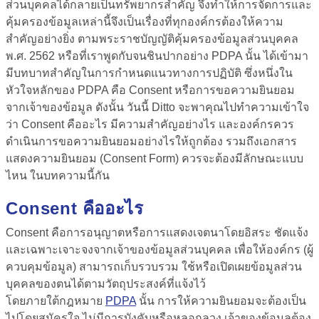
ส่วนบุคคลได้กลายเป็นทรัพยากรสำคัญ จึงทำให้การจัดการและ
คุ้มครองข้อมูลเหล่านี้จึงเป็นเรื่องที่ทุกองค์กรต้องให้ความ
สำคัญอย่างยิ่ง ตามพระราชบัญญัติคุ้มครองข้อมูลส่วนบุคคล
พ.ศ. 2562 หรือที่เราพูดกับจนชินปากอย่าง PDPA นั้น ได้เข้ามา
มีบทบาทสำคัญในการกำหนดแนวทางการปฏิบัติ ซึ่งหนึ่งใน
หัวใจหลักของ PDPA คือ Consent หรือการขอความยินยอม
จากเจ้าของข้อมูล ดังนั้น วันนี้ Ditto จะพาคุณไปทำความเข้าใจ
ว่า
Consent คือ
อะไร มีความสำคัญอย่างไร และองค์กรควร
ดำเนินการขอความยินยอมอย่างไรให้ถูกต้อง รวมถึงเอกสาร
แสดงความยินยอม (Consent Form) ควรจะต้องมีลักษณะแบบ
ไหน ในบทความนี้กัน
Consent คือ
อะไร
Consent คือ
การอนุญาตหรือการแสดงเจตนาโดยอิสระ ชัดแจ้ง
และเฉพาะเจาะจงจากเจ้าของข้อมูลส่วนบุคคล เพื่อให้องค์กร (ผู้
ควบคุมข้อมูล) สามารถเก็บรวบรวม ใช้หรือเปิดเผยข้อมูลส่วน
บุคคลของตนได้ตามวัตถุประสงค์ที่แจ้งไว้
โดยภายใต้กฎหมาย
PDPA
นั้น การให้ความยินยอมจะต้องเป็น
ไปโดยสมัครใจ ไม่มีการบังคับหรือหลอกลวง เจ้าของข้อมูลต้อง